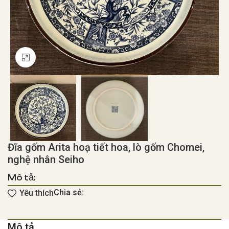
Click to enlarge
Đĩa gốm Arita hoạ tiết hoa, lò gốm Chomei,
nghệ nhân Seiho
Mô tả:
Chia sẻ:
Yêu thích
Mô tả