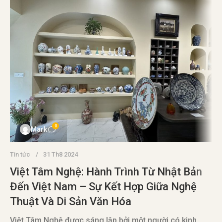
0
Mark
Tin tức
31 Th8 2024
Việt Tâm Nghệ: Hành Trình Từ Nhật Bản
Đến Việt Nam – Sự Kết Hợp Giữa Nghệ
Thuật Và Di Sản Văn Hóa
T
Việt Tâm Nghệ được sáng lập bởi một người có kinh