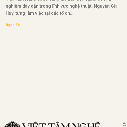
nghiệm dày dặn trong lĩnh vực nghệ thuật, Nguyễn Gia
Huy, từng làm việc tại các tổ ch...
V
Đọc tiếp
đ
v
Đ
©