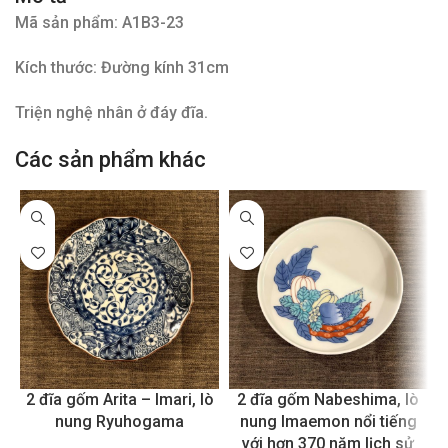
Mã sản phẩm: A1B3-23
Kích thước: Đường kính 31cm
Triện nghệ nhân ở đáy đĩa.
Các sản phẩm khác
2 đĩa gốm Arita – Imari, lò
2 đĩa gốm Nabeshima, lò
nung Ryuhogama
nung Imaemon nổi tiếng
với hơn 370 năm lịch sử
c