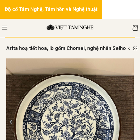
Đồ cổ Tâm Nghệ, Tâm hồn và Nghệ thuật
ốm Arita hoạ tiết hoa, lò gốm Chomei, nghệ nhân Seiho