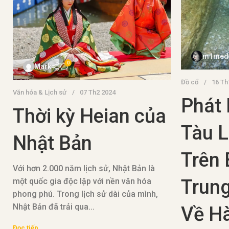
m1med
0
Mark
Đồ cổ
16 Th
Văn hóa & Lịch sử
07 Th2 2024
Phát 
Thời kỳ Heian của
Tàu 
Nhật Bản
Trên 
Với hơn 2.000 năm lịch sử, Nhật Bản là
Trung
một quốc gia độc lập với nền văn hóa
phong phú. Trong lịch sử dài của mình,
Nhật Bản đã trải qua...
Về H
Đọc tiếp