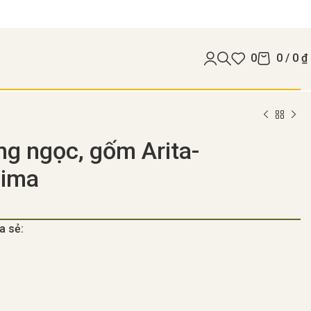
0
0
/
0
₫
g ngọc, gốm Arita-
ima
a sẻ: