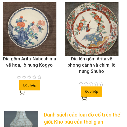
Đĩa gốm Arita-Nabeshima
Đĩa lớn gốm Arita vẽ
vẽ hoa, lò nung Kogyo
phong cảnh và chim, lò
nung Shuho
Đọc tiếp
Đọc tiếp
Danh sách các loại đồ cổ trên thế
giới: Kho báu của thời gian