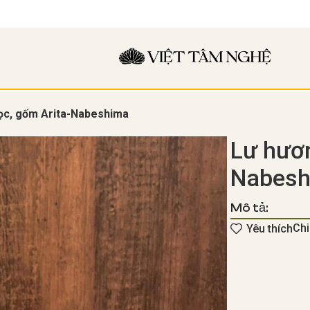
ọc, gốm Arita-Nabeshima
Lư hươn
Nabesh
Mô tả:
Chi
Yêu thích