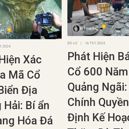
0
m1med
0
Đồ cổ
16 Th1 2024
1 2024
Phát Hiện Bá
Hiện Xác
Cổ 600 Năm
La Mã Cổ
Quảng Ngãi:
Biển Địa
Chính Quyền
 Hải: Bí ẩn
Định Kế Hoạ
àng Hóa Đá