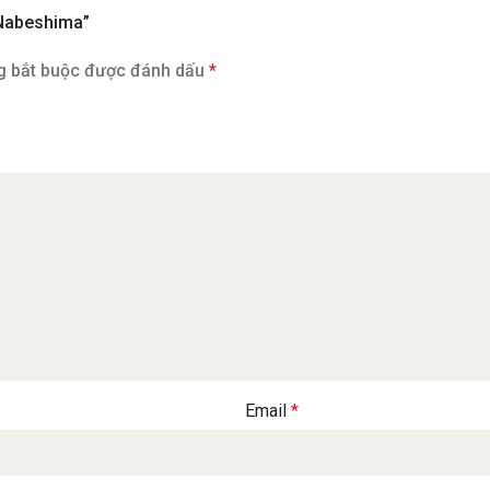
-Nabeshima”
g bắt buộc được đánh dấu
*
Email
*