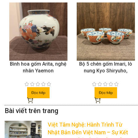
Bình hoa gốm Arita, nghệ
Bộ 5 chén gốm Imari, lò
nhân Yaemon
nung Kyo Shiryuho,
Đọc tiếp
Đọc tiếp
Việt Tâm Nghệ: Hành Trình Từ
Nhật Bản Đến Việt Nam – Sự Kết