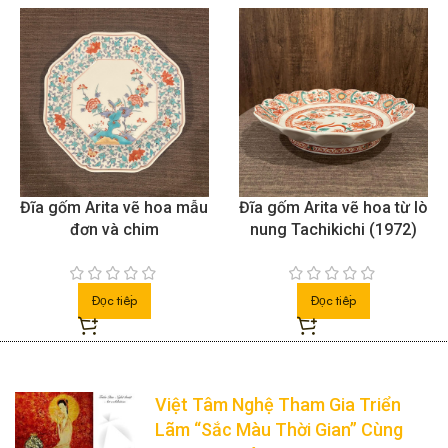
Đĩa gốm Arita vẽ hoa mẫu
Đĩa gốm Arita vẽ hoa từ lò
đơn và chim
nung Tachikichi (1972)
Đọc tiếp
Đọc tiếp
Việt Tâm Nghệ Tham Gia Triển
Lãm “Sắc Màu Thời Gian” Cùng