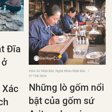
t Đĩa
0
Gia Huy
 ở
Gốm Sứ Nhật Bản
,
Nghệ Nhân Nhật Bản
07 Th8 2024
Những lò gốm nổi
 Xác
bật của gốm sứ
ch