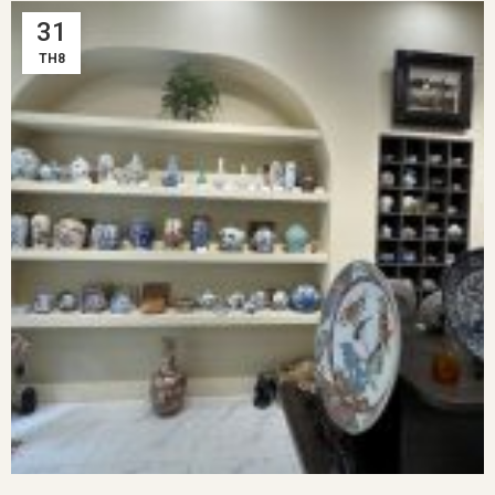
31
TH8