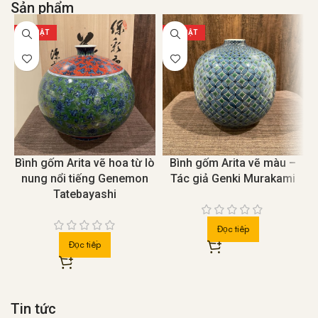
Sản phẩm
NỔI BẬT
NỔI BẬT
Bình gốm Arita vẽ hoa từ lò
Bình gốm Arita vẽ màu –
nung nổi tiếng Genemon
Tác giả Genki Murakami
Tatebayashi
Đọc tiếp
Đọc tiếp
Tin tức