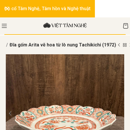
Đồ cổ Tâm Nghệ, Tâm hồn và Nghệ thuật
ta
Đĩa gốm Arita vẽ hoa từ lò nung Tachikichi (1972)