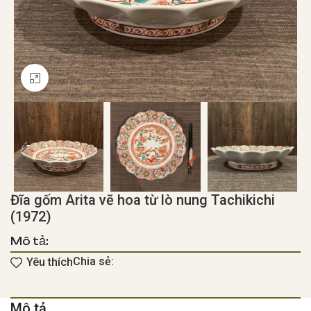
Click to enlarge
Đĩa gốm Arita vẽ hoa từ lò nung Tachikichi
(1972)
Mô tả:
Chia sẻ:
Yêu thích
Mô tả