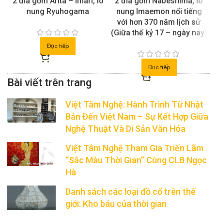
2 đĩa gốm Arita – Imari, lò
2 đĩa gốm Nabeshima, lò
nung Ryuhogama
nung Imaemon nổi tiếng
với hơn 370 năm lịch sử
(Giữa thế kỷ 17 – ngày nay)
Đọc tiếp
Đọc tiếp
Việt Tâm Nghệ: Hành Trình Từ Nhật
Bản Đến Việt Nam – Sự Kết Hợp Giữa
Nghệ Thuật Và Di Sản Văn Hóa
Việt Tâm Nghệ Tham Gia Triển Lãm
“Sắc Màu Thời Gian” Cùng CLB Ngọc
Hà
Danh sách các loại đồ cổ trên thế
giới: Kho báu của thời gian