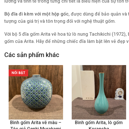
lưỡng và tinh tế trong từng chi tiết là biểu hiện của sự tôn 
Bộ đĩa đi kèm với một hộp gốc
, được dùng để bảo quản và 
tượng của giá trị và tôn trọng đối với nghệ thuật gốm.
Với bộ 5 đĩa gốm Arita vẽ hoa từ lò nung Tachikichi (1972
gốm của Arita. Hãy để những chiếc đĩa làm bật lên vẻ đẹp v
Các sản phẩm khác
NỔI BẬT
Bình gốm Arita vẽ màu –
Bình gốm Arita, lò gốm
Tác giả Genki Murakami
Koransha