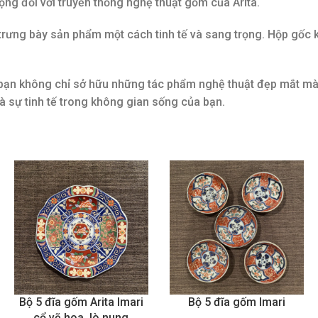
trọng đối với truyền thống nghệ thuật gốm của Arita.
trưng bày sản phẩm một cách tinh tế và sang trọng. Hộp gốc 
), bạn không chỉ sở hữu những tác phẩm nghệ thuật đẹp mắt mà
à sự tinh tế trong không gian sống của bạn.
Bộ 5 đĩa gốm Arita Imari
Bộ 5 đĩa gốm Imari
cổ vẽ hoa, lò nung