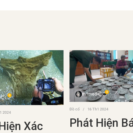
0
m1med
0
Đồ cổ
16 Th1 2024
1 2024
Phát Hiện Bá
Hiện Xác