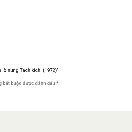
ừ lò nung Tachikichi (1972)”
g bắt buộc được đánh dấu
*