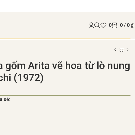
0
0
/
0
₫
a gốm Arita vẽ hoa từ lò nung
chi (1972)
a sẻ: