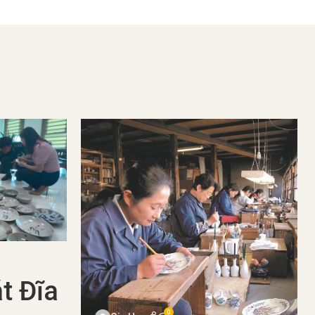
t Đĩa
0