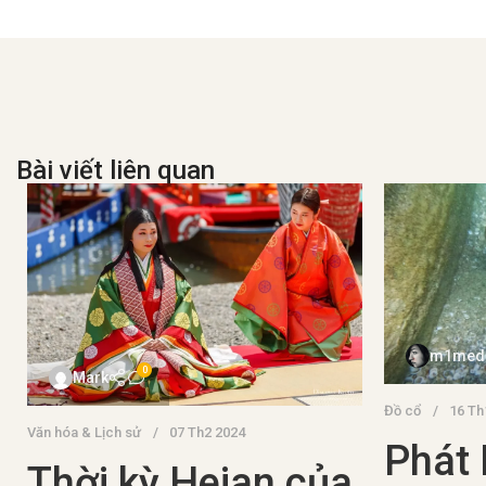
Bài viết liên quan
m1med
0
Mark
Đồ cổ
16 Th
Văn hóa & Lịch sử
07 Th2 2024
Phát 
Thời kỳ Heian của