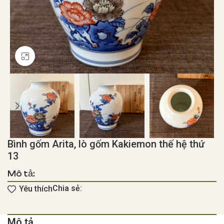
Click to enlarge
Bình gốm Arita, lò gốm Kakiemon thế hệ thứ
13
Mô tả:
Chia sẻ:
Yêu thích
Mô tả