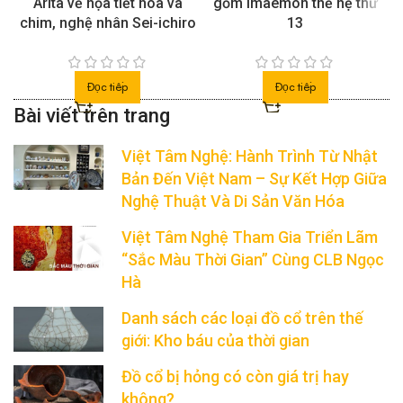
Arita vẽ họa tiết hoa và
gốm Imaemon thế hệ thứ
chim, nghệ nhân Sei-ichiro
13
Đọc tiếp
Đọc tiếp
Việt Tâm Nghệ: Hành Trình Từ Nhật
Bản Đến Việt Nam – Sự Kết Hợp Giữa
Nghệ Thuật Và Di Sản Văn Hóa
Việt Tâm Nghệ Tham Gia Triển Lãm
“Sắc Màu Thời Gian” Cùng CLB Ngọc
Hà
Danh sách các loại đồ cổ trên thế
giới: Kho báu của thời gian
Đồ cổ bị hỏng có còn giá trị hay
không?