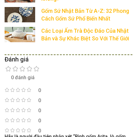
Gốm Sứ Nhật Bản Từ A-Z: 32 Phong
Cách Gốm Sứ Phổ Biến Nhất
Các Loại Ấm Trà Độc Đáo Của Nhật
Bản và Sự Khác Biệt So Với Thế Giới
Đánh giá
0 đánh giá
0
0
0
0
0
Hãy là người đầu tiên nhận xét “Bình gốm Arita, lò gốm