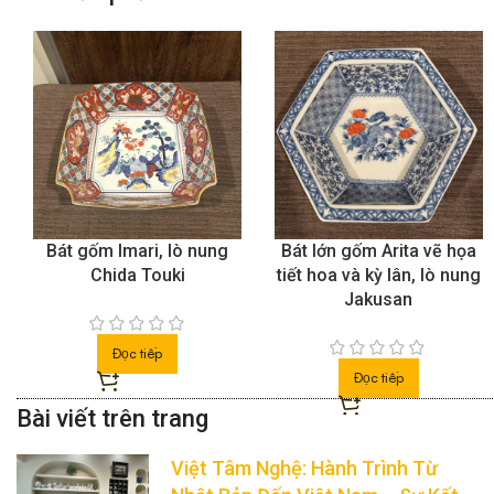
Bộ 5 đĩa gốm Arita Imari
Bộ 5 Đĩa gốm Arita vẽ hoa
cổ vẽ hoa, lò nung
từ lò nung Tachikichi
Shoryu
(1972)
Đọc tiếp
Đọc tiếp
Việt Tâm Nghệ: Hành Trình Từ