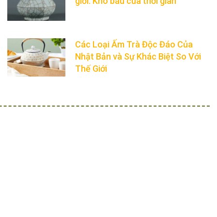
giới: Kho báu của thời gian
Các Loại Ấm Trà Độc Đáo Của
Nhật Bản và Sự Khác Biệt So Với
Thế Giới