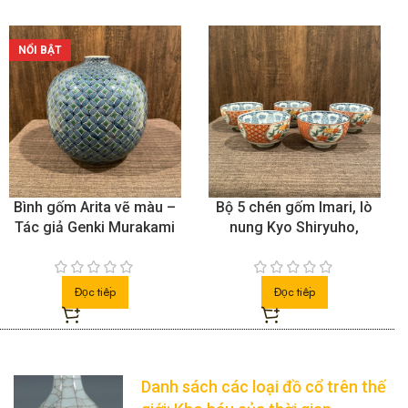
Đĩa gốm Arita vẽ hoa mẫu
Đĩa gốm Imari vẽ hoa
đơn và chim
Đọc tiếp
Đọc tiếp
Danh sách các loại đồ cổ trên thế