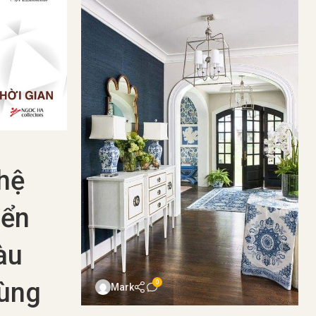
t Đĩa
0
Gia Huy
 ở
Gốm Sứ Nhật Bản
,
Nghệ Nhân Nhật Bản
07 Th8 2024
Những lò gốm nổi
 Xác
bật của gốm sứ
ch