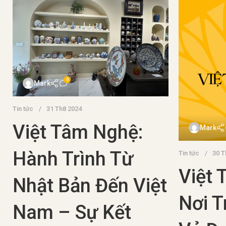
m1med
0
Mark
Đồ cổ
16 Th
Văn hóa & Lịch sử
07 Th2 2024
Phát 
Thời kỳ Heian của
Tàu 
Nhật Bản
Trên 
Với hơn 2.000 năm lịch sử, Nhật Bản là
Trung
một quốc gia độc lập với nền văn hóa
phong phú. Trong lịch sử dài của mình,
Nhật Bản đã trải qua...
Về H