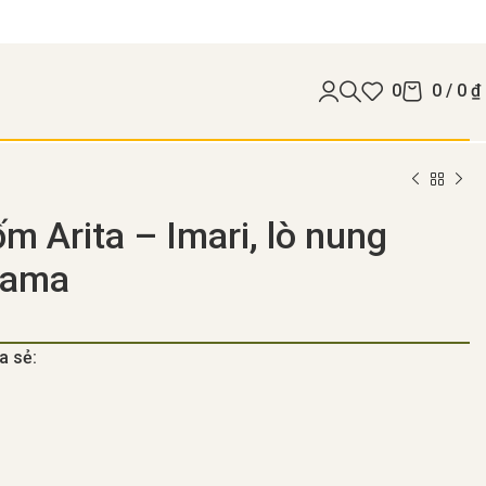
0
0
/
0
₫
ốm Arita – Imari, lò nung
gama
a sẻ: