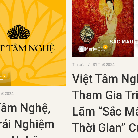
0
m1med
0
Đồ cổ
16 Th1 2024
1 2024
Phát Hiện Bá
Hiện Xác
Cổ 600 Năm
La Mã Cổ
Quảng Ngãi:
Biển Địa
Chính Quyền
 Hải: Bí ẩn
Định Kế Hoạ
àng Hóa Đá