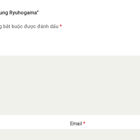
ò nung Ryuhogama”
g bắt buộc được đánh dấu
*
Email
*