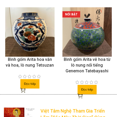
Bộ ấm chén gốm Arita vẽ
Bộ đĩa và bát hoa gốm
hoa, lò nung Issaku
Arita từ lò gốm Tachikichi
(1752)
Đọc tiếp
Đọc tiếp
Việt Tâm Nghệ Tham Gia Triển