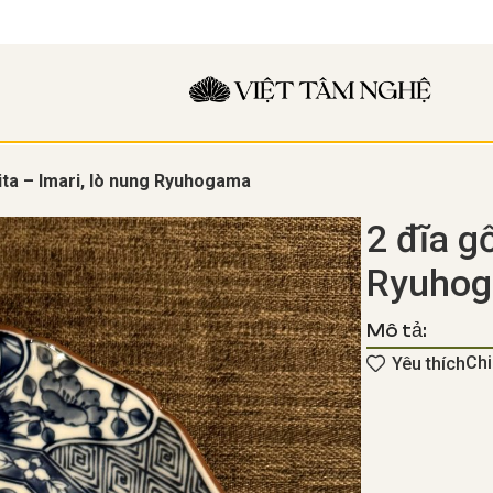
ita – Imari, lò nung Ryuhogama
2 đĩa g
Ryuho
Mô tả:
Chi
Yêu thích