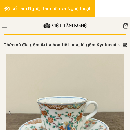
Đồ cổ Tâm Nghệ, Tâm hồn và Nghệ thuật
Chén và đĩa gốm Arita hoạ tiết hoa, lò gốm Kyokusui