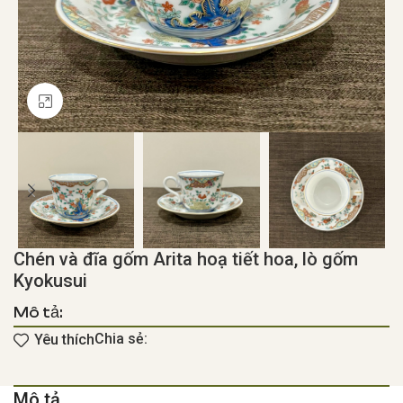
Click to enlarge
Chén và đĩa gốm Arita hoạ tiết hoa, lò gốm
Kyokusui
Mô tả:
Chia sẻ:
Yêu thích
Mô tả