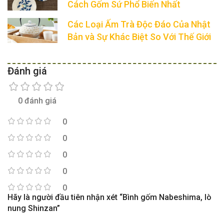
Cách Gốm Sứ Phổ Biến Nhất
Các Loại Ấm Trà Độc Đáo Của Nhật
Bản và Sự Khác Biệt So Với Thế Giới
Đánh giá
0 đánh giá
0
0
0
0
0
Hãy là người đầu tiên nhận xét “Bình gốm Nabeshima, lò
nung Shinzan”