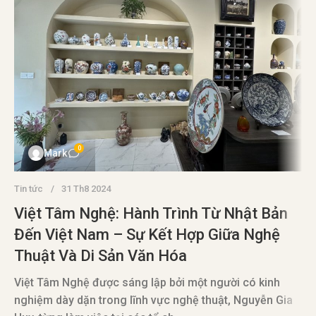
0
Mark
Tin tức
31 Th8 2024
Việt Tâm Nghệ: Hành Trình Từ Nhật Bản
Đến Việt Nam – Sự Kết Hợp Giữa Nghệ
Thuật Và Di Sản Văn Hóa
T
Việt Tâm Nghệ được sáng lập bởi một người có kinh
nghiệm dày dặn trong lĩnh vực nghệ thuật, Nguyễn Gia