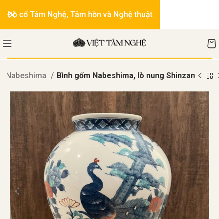
Đồ cổ Tâm Nghệ, Tâm hồn và Nghệ thuật
m Nabeshima
Bình gốm Nabeshima, lò nung Shinzan