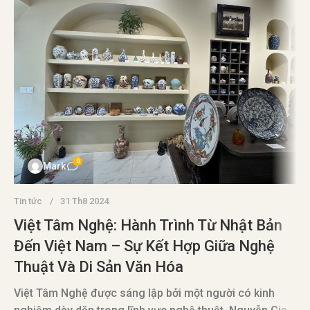
0
Mark
Tin tức
31 Th8 2024
Việt Tâm Nghệ: Hành Trình Từ Nhật Bản
Đến Việt Nam – Sự Kết Hợp Giữa Nghệ
Thuật Và Di Sản Văn Hóa
T
Việt Tâm Nghệ được sáng lập bởi một người có kinh