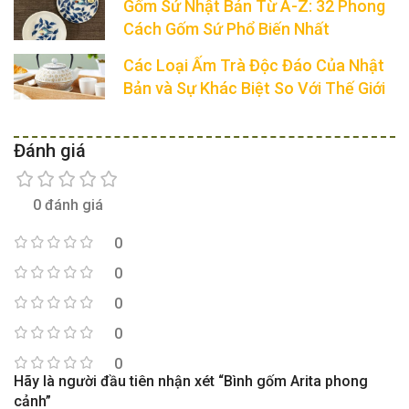
Gốm Sứ Nhật Bản Từ A-Z: 32 Phong
Cách Gốm Sứ Phổ Biến Nhất
Các Loại Ấm Trà Độc Đáo Của Nhật
Bản và Sự Khác Biệt So Với Thế Giới
Đánh giá
0 đánh giá
0
0
0
0
0
Hãy là người đầu tiên nhận xét “Bình gốm Arita phong
cảnh”