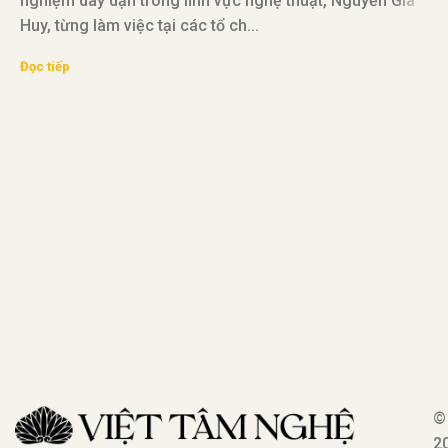
nghiệm dày dặn trong lĩnh vực nghệ thuật, Nguyễn Gia
Huy, từng làm việc tại các tổ ch...
V
Đọc tiếp
đ
v
Đ
©
2