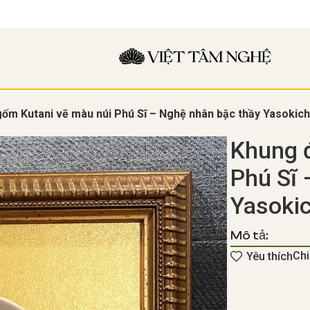
gốm Kutani vẽ màu núi Phú Sĩ – Nghệ nhân bậc thầy Yasokich
Khung đ
Phú Sĩ 
Yasokic
Mô tả:
Chi
Yêu thích