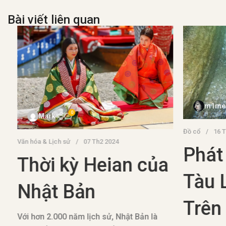
Bài viết liên quan
m1med
0
Mark
Đồ cổ
16 Th
Văn hóa & Lịch sử
07 Th2 2024
Phát 
Thời kỳ Heian của
Tàu 
Nhật Bản
Trên 
Với hơn 2.000 năm lịch sử, Nhật Bản là