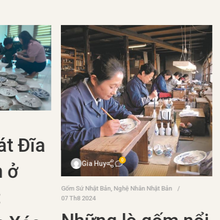
t Đĩa
0
Gia Huy
 ở
Gốm Sứ Nhật Bản
,
Nghệ Nhân Nhật Bản
07 Th8 2024