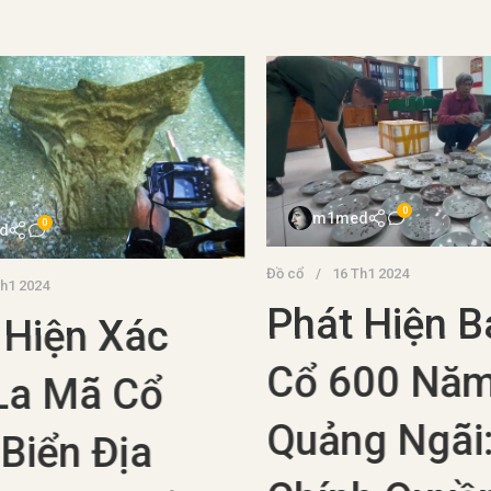
0
m1med
0
Đồ cổ
16 Th1 2024
1 2024
Phát Hiện Bá
Hiện Xác
Cổ 600 Năm
La Mã Cổ
Quảng Ngãi:
Biển Địa