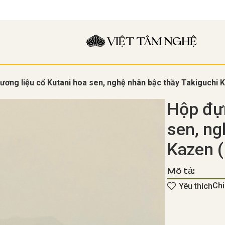
ương liệu cổ Kutani hoa sen, nghệ nhân bậc thầy Takiguchi 
Hộp đựn
sen, ng
Kazen (
Mô tả:
Chi
Yêu thích