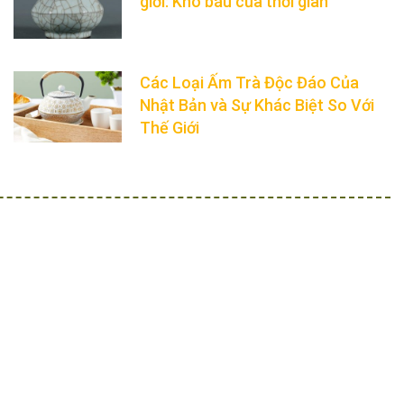
giới: Kho báu của thời gian
Các Loại Ấm Trà Độc Đáo Của
Nhật Bản và Sự Khác Biệt So Với
Thế Giới