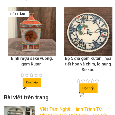
HẾT HÀNG
Bình rượu sake vuông,
Bộ 5 đĩa gốm Kutani, họa
gốm Kutani
tiết hoa và chim, lò nung
Seikou
Đọc tiếp
Đọc tiếp
Việt Tâm Nghệ: Hành Trình Từ