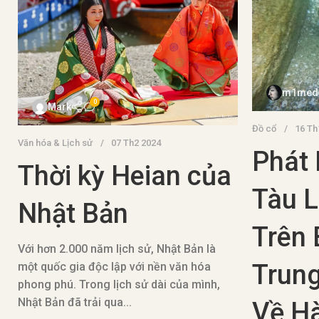
m1med
0
Mark
Đồ cổ
16 Th
Văn hóa & Lịch sử
07 Th2 2024
Phát 
Thời kỳ Heian của
Tàu 
Nhật Bản
Trên 
Với hơn 2.000 năm lịch sử, Nhật Bản là
Trung
một quốc gia độc lập với nền văn hóa
phong phú. Trong lịch sử dài của mình,
Nhật Bản đã trải qua...
Về H