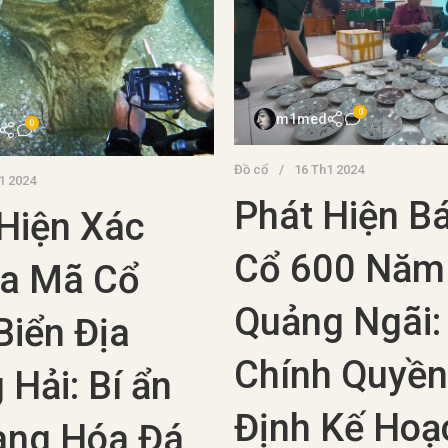
0
m1med
0
Đồ cổ
16 Th1 2024
1 2024
Phát Hiện Bá
Hiện Xác
Cổ 600 Năm
La Mã Cổ
Quảng Ngãi:
Biển Địa
Chính Quyền
 Hải: Bí ẩn
Định Kế Hoạ
àng Hóa Đá