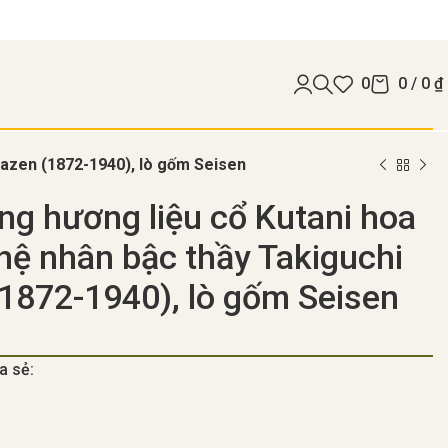
0
0
/
0
₫
Kazen (1872-1940), lò gốm Seisen
g hương liệu cổ Kutani hoa
hệ nhân bậc thầy Takiguchi
1872-1940), lò gốm Seisen
a sẻ: