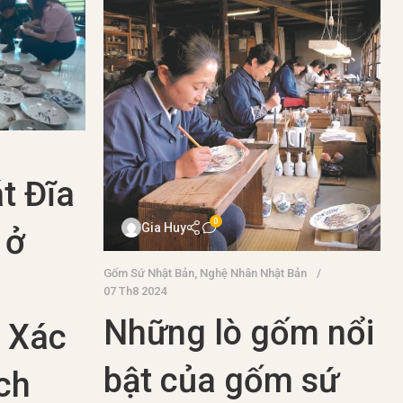
t Đĩa
0
Gia Huy
 ở
Gốm Sứ Nhật Bản
,
Nghệ Nhân Nhật Bản
07 Th8 2024
Những lò gốm nổi
 Xác
bật của gốm sứ
ch