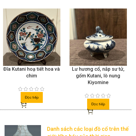
Đĩa Kutani hoạ tiết hoa và
Lư hương cổ, nắp sư tử,
chim
gốm Kutani, lò nung
Kiyomine
Đọc tiếp
Đọc tiếp
Danh sách các loại đồ cổ trên thế