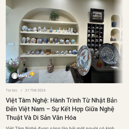
0
Mark
Tin tức
31 Th8 2024
Việt Tâm Nghệ: Hành Trình Từ Nhật Bản
Đến Việt Nam – Sự Kết Hợp Giữa Nghệ
Thuật Và Di Sản Văn Hóa
T
Việt Tâm Nghệ được sáng lập bởi một người có kinh