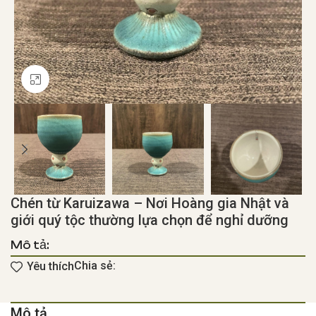
Click to enlarge
Chén từ Karuizawa – Nơi Hoàng gia Nhật và
giới quý tộc thường lựa chọn để nghỉ dưỡng
Mô tả:
Chia sẻ:
Yêu thích
Mô tả