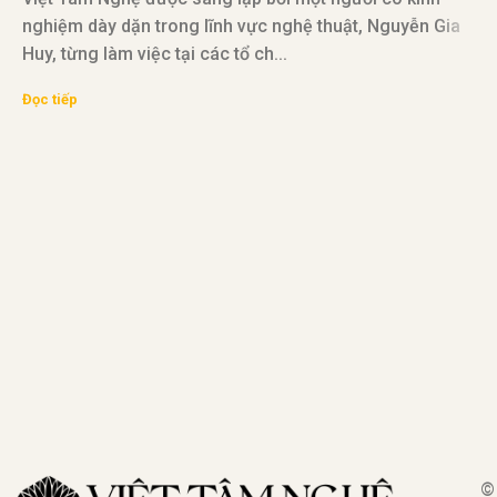
nghiệm dày dặn trong lĩnh vực nghệ thuật, Nguyễn Gia
Huy, từng làm việc tại các tổ ch...
V
Đọc tiếp
đ
v
Đ
©