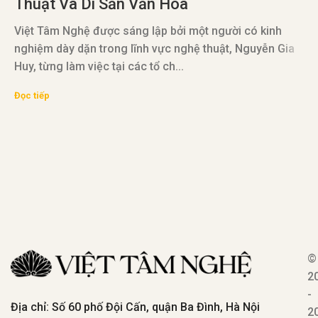
Thuật Và Di Sản Văn Hóa
T
Việt Tâm Nghệ được sáng lập bởi một người có kinh
nghiệm dày dặn trong lĩnh vực nghệ thuật, Nguyễn Gia
Huy, từng làm việc tại các tổ ch...
V
Đọc tiếp
đ
v
Đ
©
2
-
Địa chỉ: Số 60 phố Đội Cấn, quận Ba Đình, Hà Nội
2