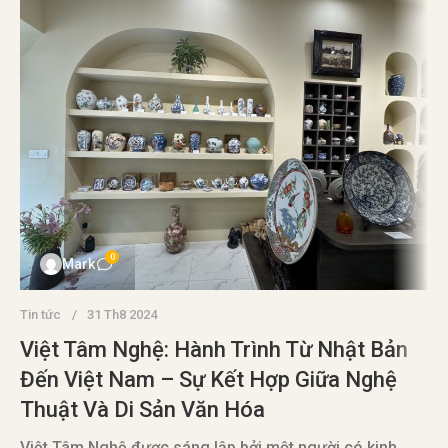
0
Mark
Tin tức
31 Th8 2024
Việt Tâm Nghệ: Hành Trình Từ Nhật Bản
Đến Việt Nam – Sự Kết Hợp Giữa Nghệ
Thuật Và Di Sản Văn Hóa
T
Việt Tâm Nghệ được sáng lập bởi một người có kinh