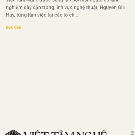
nghiệm dày dặn trong lĩnh vực nghệ thuật, Nguyễn Gia
Huy, từng làm việc tại các tổ ch...
V
Đọc tiếp
đ
v
Đ
©