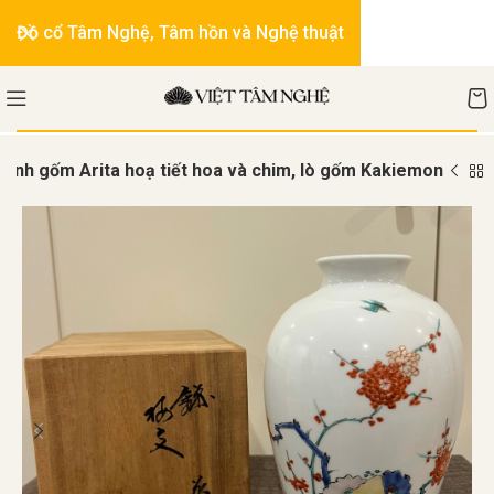
Đồ cổ Tâm Nghệ, Tâm hồn và Nghệ thuật
Bình gốm Arita hoạ tiết hoa và chim, lò gốm Kakiemon