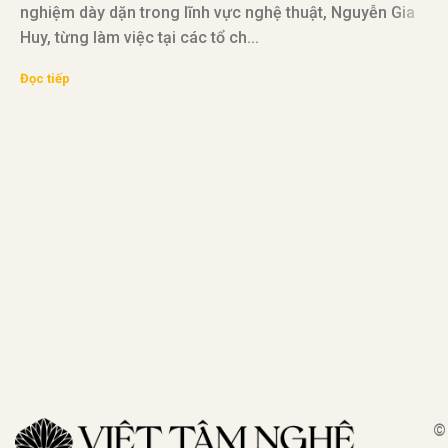
nghiệm dày dặn trong lĩnh vực nghệ thuật, Nguyễn Gia
Huy, từng làm việc tại các tổ ch...
V
Đọc tiếp
đ
v
Đ
©