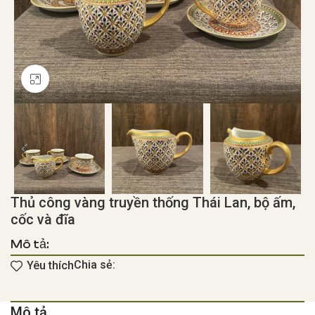
Click to enlarge
Thủ công vàng truyền thống Thái Lan, bộ ấm,
cốc và đĩa
Mô tả:
Chia sẻ:
Yêu thích
Mô tả