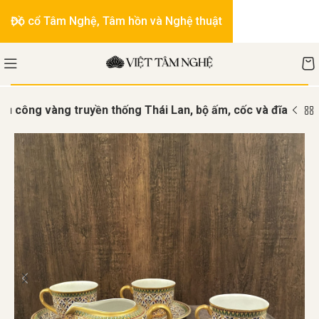
Đồ cổ Tâm Nghệ, Tâm hồn và Nghệ thuật
hủ công vàng truyền thống Thái Lan, bộ ấm, cốc và đĩa