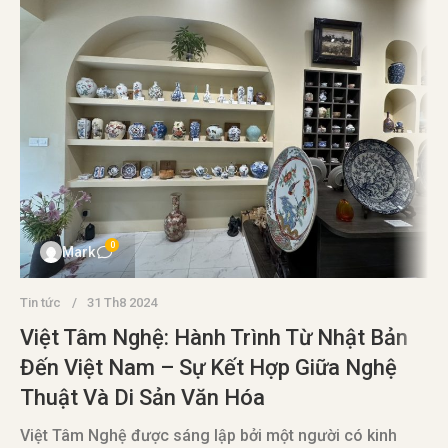
0
Mark
Tin tức
31 Th8 2024
Việt Tâm Nghệ: Hành Trình Từ Nhật Bản
Đến Việt Nam – Sự Kết Hợp Giữa Nghệ
Thuật Và Di Sản Văn Hóa
T
Việt Tâm Nghệ được sáng lập bởi một người có kinh