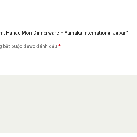
ướm, Hanae Mori Dinnerware – Yamaka International Japan”
g bắt buộc được đánh dấu
*
Email
*