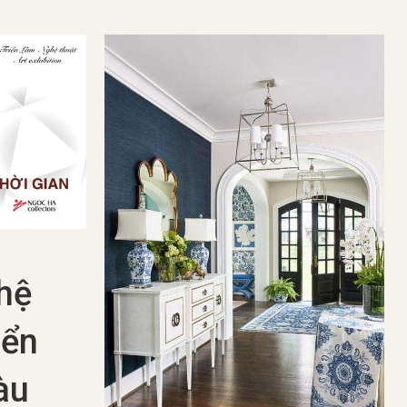
t Đĩa
0
Gia Huy
 ở
Gốm Sứ Nhật Bản
,
Nghệ Nhân Nhật Bản
07 Th8 2024
Những lò gốm nổi
 Xác