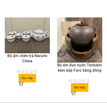
Bộ ấm đun nước Testubin
Chén thủy tinh được làm
kèm bếp Furo bằng đồng
thủ công với kỹ thuật Edo
Kiriko
Đọc tiếp
Đọc tiếp