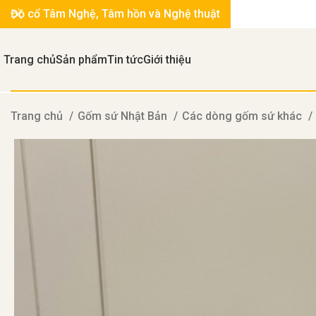
Đồ cổ Tâm Nghệ, Tâm hồn và Nghệ thuật
Trang chủ
Sản phẩm
Tin tức
Giới thiệu
Trang chủ
Gốm sứ Nhật Bản
Các dòng gốm sứ khác