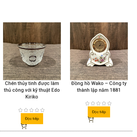
Đồng hồ Wako – Công ty
Gốm Sanyo hoạ tiết chim
thành lập năm 1881
và hoa, lò gốm Ryuho
Đọc tiếp
Đọc tiếp