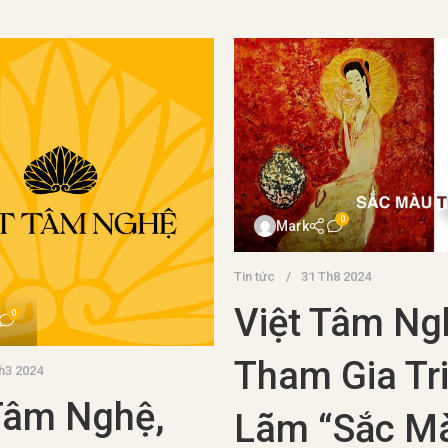
0
m1med
0
Đồ cổ
16 Th1 2024
1 2024
Phát Hiện Bá
Hiện Xác
Cổ 600 Năm
La Mã Cổ
Quảng Ngãi:
Biển Địa
Chính Quyền
 Hải: Bí ẩn