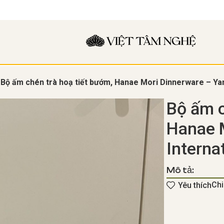
Bộ ấm chén trà hoạ tiết bướm, Hanae Mori Dinnerware – Ya
Bộ ấm c
Hanae 
Interna
Mô tả:
Chi
Yêu thích