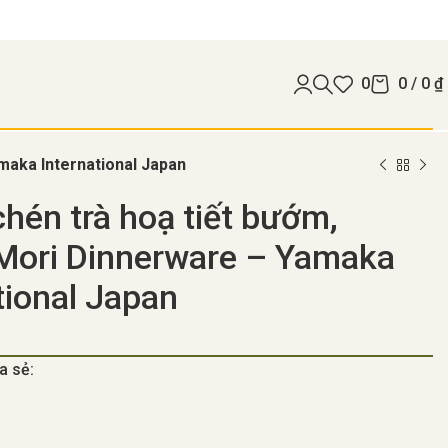
0
0
/
0
₫
maka International Japan
hén trà hoạ tiết bướm,
Mori Dinnerware – Yamaka
tional Japan
a sẻ: