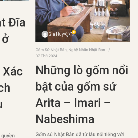
t Đĩa
0
Gia Huy
 ở
Gốm Sứ Nhật Bản
,
Nghệ Nhân Nhật Bản
07 Th8 2024
Những lò gốm nổi
 Xác
bật của gốm sứ
ch
Arita – Imari –
u
Nabeshima
Gốm sứ Nhật Bản đã từ lâu nổi tiếng với
h quyền