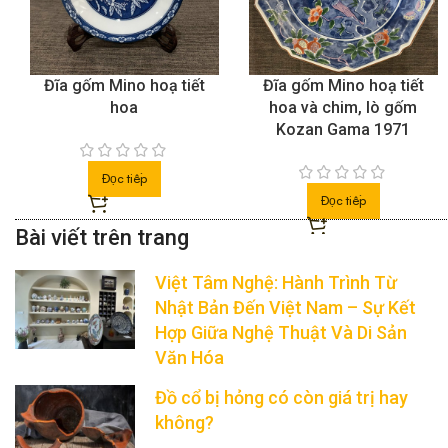
Đĩa gốm Mino hoạ tiết
Đĩa gốm Mino hoạ tiết
hoa
hoa và chim, lò gốm
Kozan Gama 1971
Đọc tiếp
Đọc tiếp
Việt Tâm Nghệ: Hành Trình Từ
Nhật Bản Đến Việt Nam – Sự Kết
Hợp Giữa Nghệ Thuật Và Di Sản
Văn Hóa
Đồ cổ bị hỏng có còn giá trị hay
không?