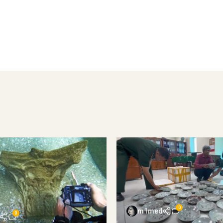
0
m1med
0