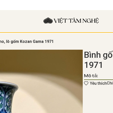
no, lò gốm Kozan Gama 1971
Bình g
1971
Mô tả:
Chi
Yêu thích