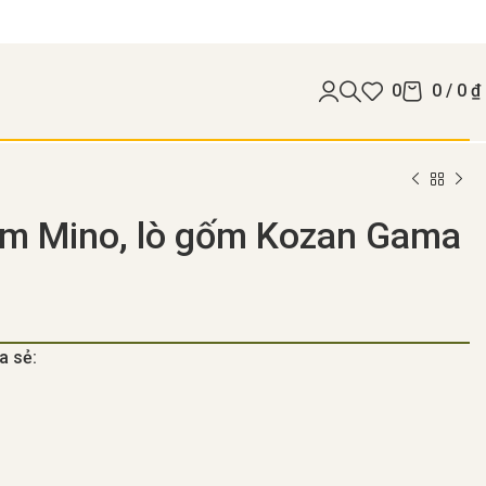
0
0
/
0
₫
ốm Mino, lò gốm Kozan Gama
a sẻ: