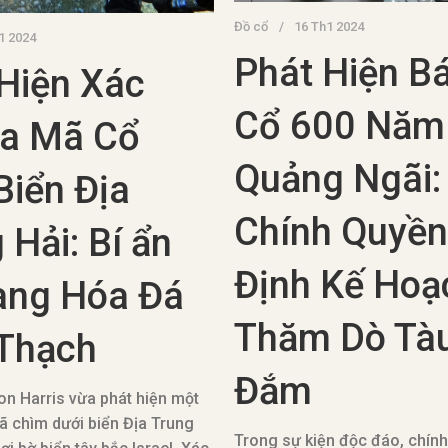
Đồ cổ
16 Th1 2024
1 2024
Phát Hiện Bá
Hiện Xác
Cổ 600 Năm
La Mã Cổ
Quảng Ngãi:
Biển Địa
Chính Quyền
 Hải: Bí ẩn
Định Kế Hoạ
àng Hóa Đá
Thăm Dò Tà
Thạch
Đắm
on Harris vừa phát hiện một
ã chìm dưới biển Địa Trung
Trong sự kiện độc đáo, chín