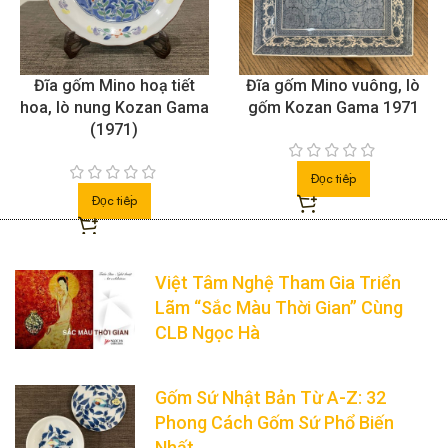
Đĩa gốm Mino hoạ tiết
Đĩa gốm Mino vuông, lò
hoa, lò nung Kozan Gama
gốm Kozan Gama 1971
(1971)
Đọc tiếp
Đọc tiếp
Việt Tâm Nghệ Tham Gia Triển
Lãm “Sắc Màu Thời Gian” Cùng
CLB Ngọc Hà
Gốm Sứ Nhật Bản Từ A-Z: 32
Phong Cách Gốm Sứ Phổ Biến
Nhất