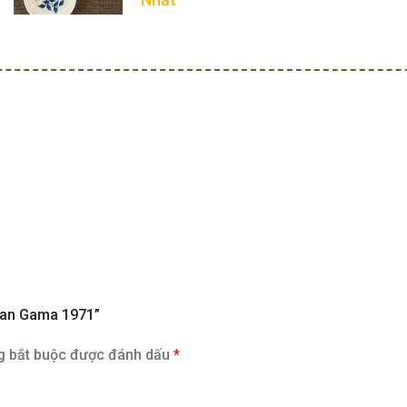
ozan Gama 1971”
g bắt buộc được đánh dấu
*