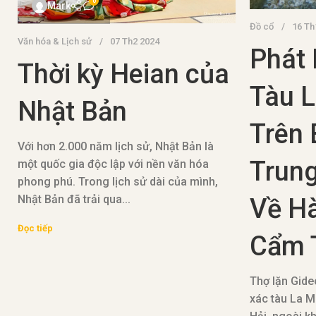
0
Mark
Đồ cổ
16 Th
Văn hóa & Lịch sử
07 Th2 2024
Phát 
Thời kỳ Heian của
Tàu 
Nhật Bản
Trên 
Với hơn 2.000 năm lịch sử, Nhật Bản là
Trung
một quốc gia độc lập với nền văn hóa
phong phú. Trong lịch sử dài của mình,
Nhật Bản đã trải qua...
Về H
Đọc tiếp
Cẩm 
Thợ lặn Gide
xác tàu La M