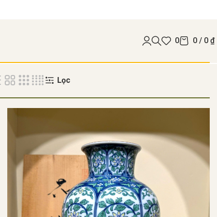
0
0
/
0
₫
Lọc