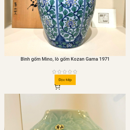
Bình gốm Mino, lò gốm Kozan Gama 1971
Đọc tiếp