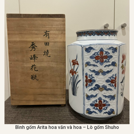
Bình gốm Arita hoa văn và hoa – Lò gốm Shuho