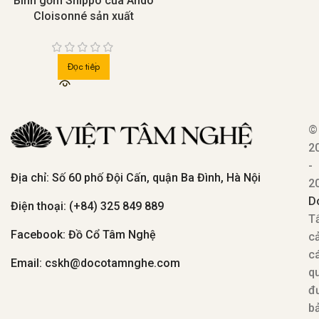
Bình gốm Shippo của Ando
Cloisonné sản xuất
Đọc tiếp
©
2
-
Địa chỉ: Số 60 phố Đội Cấn, quận Ba Đình, Hà Nội
2
D
Điện thoại: (+84) 325 849 889
T
Facebook: Đồ Cổ Tâm Nghệ
c
c
Email: cskh@docotamnghe.com
q
đ
b