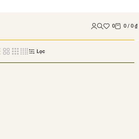
0
0
/
0
₫
Lọc