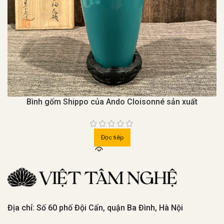
Bình gốm Shippo của Ando Cloisonné sản xuất
Đọc tiếp
Địa chỉ: Số 60 phố Đội Cấn, quận Ba Đình, Hà Nội