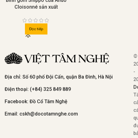
Bình gốm Shippo của Ando
Cloisonné sản xuất
Đọc tiếp
©
2
-
Địa chỉ: Số 60 phố Đội Cấn, quận Ba Đình, Hà Nội
2
D
Điện thoại: (+84) 325 849 889
T
Facebook: Đồ Cổ Tâm Nghệ
c
c
Email: cskh@docotamnghe.com
q
đ
b