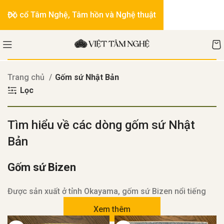
Đồ cổ Tâm Nghệ, Tâm hồn và Nghệ thuật
Trang chủ
Gốm sứ Nhật Bản
Lọc
Tìm hiểu về các dòng gốm sứ Nhật
Bản
Gốm sứ Bizen
Được sản xuất ở tỉnh Okayama, gốm sứ Bizen nổi tiếng
với vẻ đẹp tự nhiên và độc đáo. Nó thường có màu nâu
Xem thêm
đậm và được chế tác mà không sử dụng men.