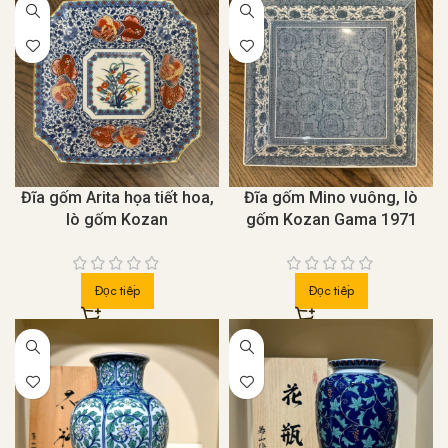
Gốm sứ Hagi
Gốm sứ Hagi được sản xuất ở tỉnh Yamaguchi và nổi
tiếng với vẻ đẹp bình dị. Các sản phẩm thường có màu
trắng hoặc màu kem, nổi bật là các chén trà.
Gốm sứ Karatsu
Sản xuất ở tỉnh Saga, gốm sứ Karatsu thường có vẻ đẹp
Đĩa gốm Arita họa tiết hoa,
Đĩa gốm Mino vuông, lò
tối giản và tự nhiên, thường có các đường nứt và họa tiết
lò gốm Kozan
gốm Kozan Gama 1971
phong phú.
Gốm sứ Mashiko
Đọc tiếp
Đọc tiếp
Loại gốm sứ này được sản xuất ở thị trấn Mashiko, tỉnh
Tochigi. Gốm sứ Mashiko thường có vẻ đẹp thô mộc và
độc đáo, thường được chế tác thủ công.
Gốm sứ Mino
Gốm sứ Mino là một tên gọi tổng quát cho các sản phẩm