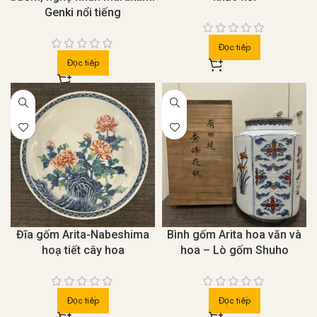
Phương pháp nung:
Tráng men và nung ở nhiệt độ
Genki nổi tiếng
1.300 đến 1.400°C
Đặc điểm:
Hầu như không hút nước
Đọc tiếp
Đọc tiếp
*Để phân biệt, ta dùng đũa hoặc thanh kim loại gõ nhẹ
vào sản phẩm.
Các sản phẩm bằng sứ sẽ cho tiếng ngân thanh vào kéo
dài hơn. Hoặc bạn có thể kiểm tra lớp men tráng trên sản
phẩm.
Đồ gốm được làm từ nguyên liệu ít chọn lọc hơn đồ sứ
nên thường có độ xốp cao hơn, khả năng giữ nhiệt kém
nên phải tráng men toàn bộ sản phẩm, còn đồ sứ thường
lớp men tráng sẽ không kín.
Đĩa gốm Arita-Nabeshima
Bình gốm Arita hoa văn và
hoạ tiết cây hoa
hoa – Lò gốm Shuho
Đọc tiếp
Đọc tiếp