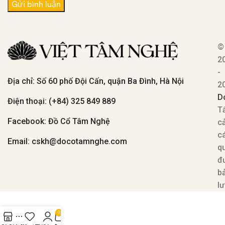
©
2
-
Địa chỉ: Số 60 phố Đội Cấn, quận Ba Đình, Hà Nội
2
D
Điện thoại: (+84) 325 849 889
T
Facebook: Đồ Cổ Tâm Nghệ
c
c
Email: cskh@docotamnghe.com
q
đ
b
lư
0