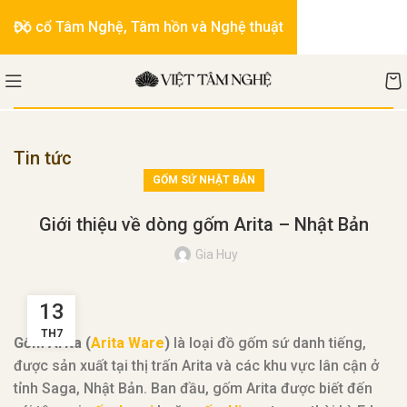
Đồ cổ Tâm Nghệ, Tâm hồn và Nghệ thuật
Tin tức
GỐM SỨ NHẬT BẢN
Giới thiệu về dòng gốm Arita – Nhật Bản
Gia Huy
13
TH7
Gốm Arita (
Arita Ware
)
là loại đồ gốm sứ danh tiếng,
được sản xuất tại thị trấn Arita và các khu vực lân cận ở
tỉnh Saga, Nhật Bản. Ban đầu, gốm Arita được biết đến