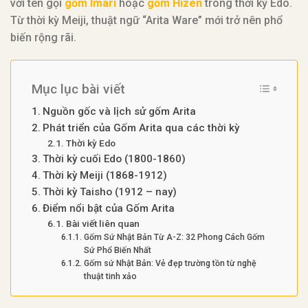
với tên gọi
gốm Imari
hoặc
gốm Hizen
trong thời kỳ Edo.
Từ thời kỳ Meiji, thuật ngữ “Arita Ware” mới trở nên phổ
biến rộng rãi.
Mục lục bài viết
Nguồn gốc và lịch sử gốm Arita
Phát triển của Gốm Arita qua các thời kỳ
Thời kỳ Edo
Thời kỳ cuối Edo (1800-1860)
Thời kỳ Meiji (1868-1912)
Thời kỳ Taisho (1912 – nay)
Điểm nổi bật của Gốm Arita
Bài viết liên quan
Gốm Sứ Nhật Bản Từ A-Z: 32 Phong Cách Gốm
Sứ Phổ Biến Nhất
Gốm sứ Nhật Bản: Vẻ đẹp trường tồn từ nghệ
thuật tinh xảo