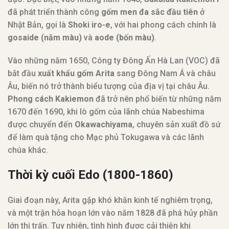
đã phát triển thành công
gốm men đa sắc đầu tiên
ở
Nhật Bản, gọi là
Shoki iro-e
, với hai phong cách chính là
gosaide (năm màu)
và
aode (bốn màu)
.
Vào những năm 1650, Công ty Đông Ấn Hà Lan (VOC) đã
bắt đầu
xuất khẩu gốm Arita
sang Đông Nam Á và châu
Âu, biến nó trở thành biểu tượng của địa vị tại châu Âu.
Phong cách Kakiemon
đã trở nên phổ biến từ những năm
1670 đến 1690, khi lò gốm của lãnh chúa Nabeshima
được chuyển đến
Okawachiyama
, chuyên sản xuất đồ sứ
để làm quà tặng cho Mạc phủ Tokugawa và các lãnh
chúa khác.
Thời kỳ cuối Edo (1800-1860)
Giai đoạn này, Arita gặp khó khăn kinh tế nghiêm trọng,
và một trận hỏa hoạn lớn vào năm 1828 đã phá hủy phần
lớn thị trấn. Tuy nhiên, tình hình được cải thiện khi