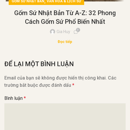
,
GỐM SỨ NHẬT BẢN
VĂN HÓA & LỊCH SỬ
Gốm Sứ Nhật Bản Từ A-Z: 32 Phong
Cách Gốm Sứ Phổ Biến Nhất
0
Gia Huy
Đọc tiếp
ĐỂ LẠI MỘT BÌNH LUẬN
Email của bạn sẽ không được hiển thị công khai.
Các
trường bắt buộc được đánh dấu
*
Bình luận
*