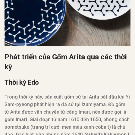
Phát triển của Gốm Arita qua các thời
kỳ
Thời kỳ Edo
Trong thời kỳ này, sản xuất gốm sứ tại Arita bắt đầu khi Yi
Sam-pyeong phát hiện ra đá sứ tại Izumiyama. Đồ gốm
từ Arita được vận chuyển từ cảng Imari, nên được gọi là
gốm Imari
. Giai đoạn từ năm 1610 đến 1650, phong cách
sometsuke (trang trí dưới men màu xanh cobalt) là chủ
đạo. Đặc biệt, vào những năm 1640,
Sakaida Kakiemon I