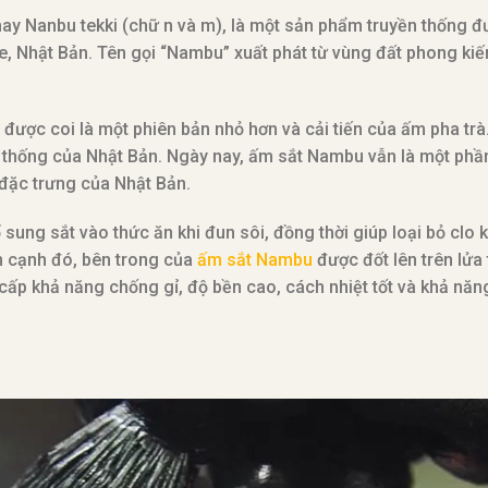
ay Nanbu tekki (chữ n và m), là một sản phẩm truyền thống đ
ate, Nhật Bản. Tên gọi “Nambu” xuất phát từ vùng đất phong kiế
à được coi là một phiên bản nhỏ hơn và cải tiến của ấm pha tr
 thống của Nhật Bản. Ngày nay, ấm sắt Nambu vẫn là một phầ
 đặc trưng của Nhật Bản.
ung sắt vào thức ăn khi đun sôi, đồng thời giúp loại bỏ clo
n cạnh đó, bên trong của
ấm sắt Nambu
được đốt lên trên lửa
ấp khả năng chống gỉ, độ bền cao, cách nhiệt tốt và khả năng