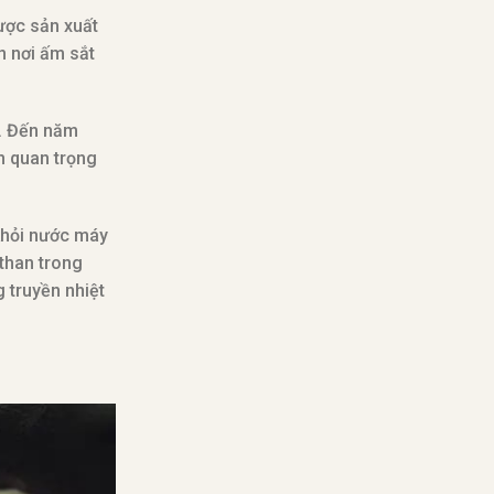
ược sản xuất
n nơi ấm sắt
à. Đến năm
n quan trọng
 khỏi nước máy
 than trong
 truyền nhiệt