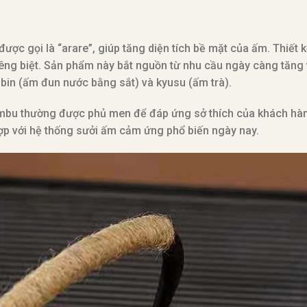
được gọi là “arare”, giúp tăng diện tích bề mặt của ấm. Thiết 
iêng biệt. Sản phẩm này bắt nguồn từ nhu cầu ngày càng tăng
subin (ấm đun nước bằng sắt) và kyusu (ấm trà).
mbu thường được phủ men để đáp ứng sở thích của khách hàn
ợp với hệ thống sưởi ấm cảm ứng phổ biến ngày nay.