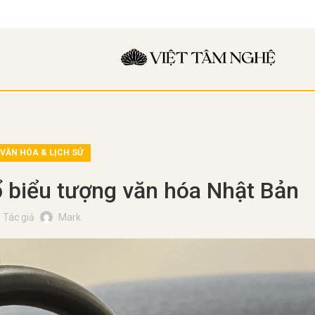
VĂN HÓA & LỊCH SỬ
 biểu tượng văn hóa Nhật Bản
Tác giả
Mark