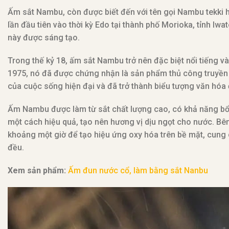
Ấm sắt Nambu, còn được biết đến với tên gọi Nambu tekki h
lần đầu tiên vào thời kỳ Edo tại thành phố Morioka, tỉnh Iw
này được sáng tạo.
Trong thế kỷ 18, ấm sắt Nambu trở nên đặc biệt nổi tiếng v
1975, nó đã được chứng nhận là sản phẩm thủ công truyền
của cuộc sống hiện đại và đã trở thành biểu tượng văn hóa
Ấm Nambu được làm từ sắt chất lượng cao, có khả năng bổ s
một cách hiệu quả, tạo nên hương vị dịu ngọt cho nước. Bê
khoảng một giờ để tạo hiệu ứng oxy hóa trên bề mặt, cung c
đều.
Xem sản phẩm:
Ấm đun nước cổ, làm bằng sắt Nanbu