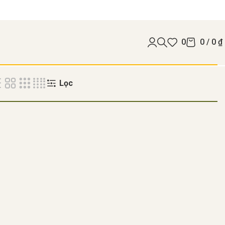
0
0
/
0
₫
Lọc