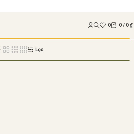
0
0
/
0
₫
Lọc