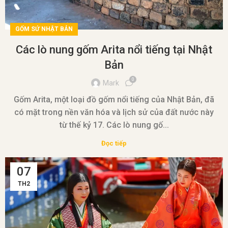
GỐM SỨ NHẬT BẢN
Các lò nung gốm Arita nổi tiếng tại Nhật
Bản
0
Mark
Gốm Arita, một loại đồ gốm nổi tiếng của Nhật Bản, đã
có mặt trong nền văn hóa và lịch sử của đất nước này
từ thế kỷ 17. Các lò nung gố...
Đọc tiếp
07
TH2