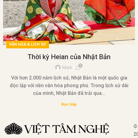
VĂN HÓA & LỊCH SỬ
Thời kỳ Heian của Nhật Bản
0
Mark
Với hơn 2.000 năm lịch sử, Nhật Bản là một quốc gia
độc lập với nền văn hóa phong phú. Trong lịch sử dài
của mình, Nhật Bản đã trải qua...
Đọc tiếp
©
2