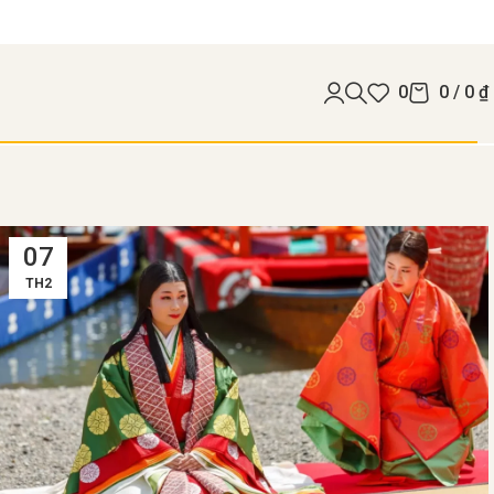
0
0
/
0
₫
07
TH2