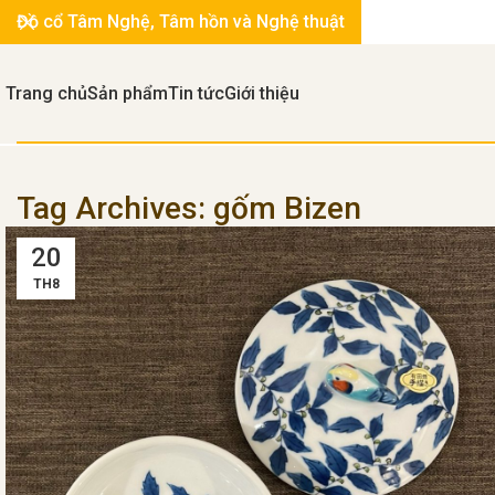
Đồ cổ Tâm Nghệ, Tâm hồn và Nghệ thuật
Trang chủ
Sản phẩm
Tin tức
Giới thiệu
Tag Archives: gốm Bizen
20
TH8