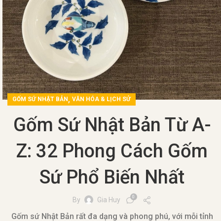
,
GỐM SỨ NHẬT BẢN
VĂN HÓA & LỊCH SỬ
Gốm Sứ Nhật Bản Từ A-
Z: 32 Phong Cách Gốm
Sứ Phổ Biến Nhất
0
By
Gia Huy
Gốm sứ Nhật Bản rất đa dạng và phong phú, với mỗi tỉnh