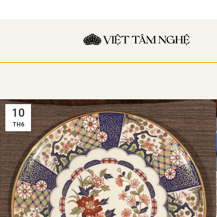
10
TH6